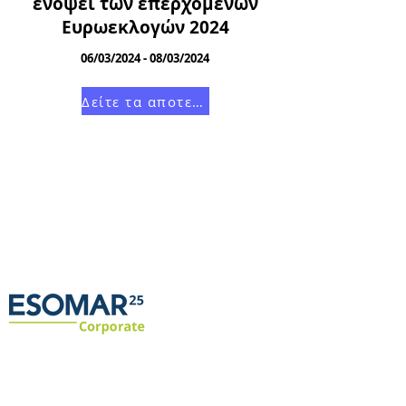
ενόψει των επερχόμενων
Ευρωεκλογών 2024
06/03/2024 - 08/03/2024
Δείτε τα αποτελέσματα
GOOD AFFAIRS
Δ. Ιπποκράτους 4, 10679, Αθήνα
T. +30 2103808728
E. gt@goodaffairs.gr
W. www.goodaffairs.gr
ΑΡ. ΓΕΜΗ: 163955209000
Επικοινωνήστε μαζί μας
Όνομα